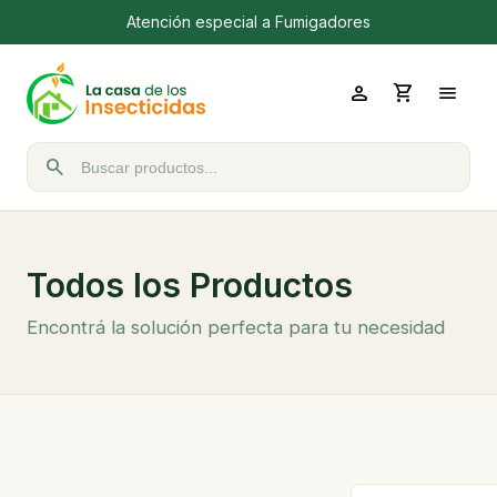
ecesitás una empresa de control de plagas? Desinfectatucasa.com.
person
shopping_cart
menu
search
Buscar productos
Todos los Productos
Encontrá la solución perfecta para tu necesidad
Ordenar por