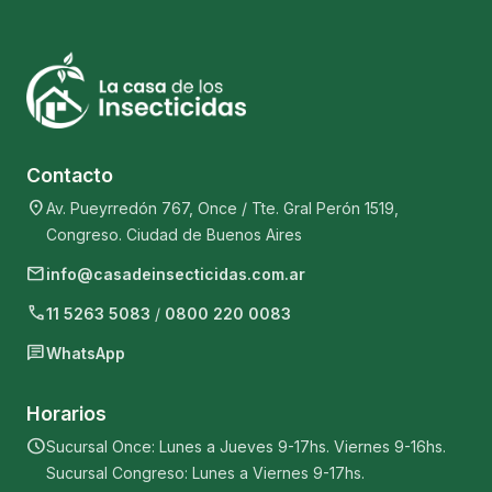
Contacto
location_on
Av. Pueyrredón 767, Once / Tte. Gral Perón 1519,
Congreso. Ciudad de Buenos Aires
mail
info@casadeinsecticidas.com.ar
phone
11 5263 5083
/
0800 220 0083
chat
WhatsApp
Horarios
schedule
Sucursal Once: Lunes a Jueves 9-17hs. Viernes 9-16hs.
Sucursal Congreso: Lunes a Viernes 9-17hs.