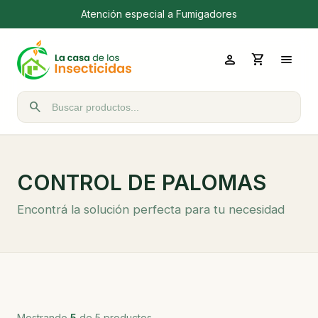
Atención especial a Fumigadores
person
shopping_cart
menu
search
Buscar productos
CONTROL DE PALOMAS
Encontrá la solución perfecta para tu necesidad
Mostrando
5
de 5 productos