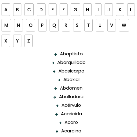
A
B
C
D
E
F
G
H
I
J
K
L
M
N
O
P
Q
R
S
T
U
V
W
X
Y
Z
Abaptisto
Abarquillado
Abasicarpo
Abaxial
Abdomen
Abolladura
Acérvulo
Acaricida
Acaro
Acaroina