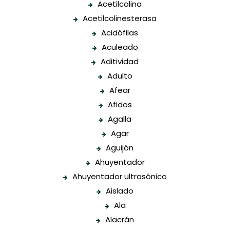
Acetilcolina
Acetilcolinesterasa
Acidófilas
Aculeado
Aditividad
Adulto
Afear
Afidos
Agalla
Agar
Aguijón
Ahuyentador
Ahuyentador ultrasónico
Aislado
Ala
Alacrán